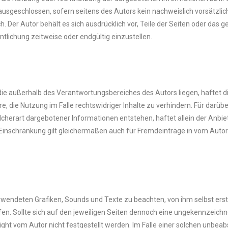
ausgeschlossen, sofern seitens des Autors kein nachweislich vorsätzlic
ch. Der Autor behält es sich ausdrücklich vor, Teile der Seiten oder d
tlichung zeitweise oder endgültig einzustellen.
, die außerhalb des Verantwortungsbereiches des Autors liegen, haftet 
, die Nutzung im Falle rechtswidriger Inhalte zu verhindern. Für darü
herart dargebotener Informationen entstehen, haftet allein der Anbieter
ese Einschränkung gilt gleichermaßen auch für Fremdeinträge in vom Auto
verwendeten Grafiken, Sounds und Texte zu beachten, von ihm selbst ers
fen. Sollte sich auf den jeweiligen Seiten dennoch eine ungekennzeich
ight vom Autor nicht festgestellt werden. Im Falle einer solchen unbeab