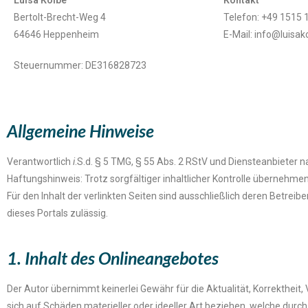
Luisa Kolbe
Kontakt
Bertolt-Brecht-Weg 4
Telefon: +49 1515
64646 Heppenheim
E-Mail: info@luisak
Steuernummer: DE316828723
Allgemeine Hinweise​
Verantwortlich
i
.S.d. § 5 TMG, § 55 Abs. 2 RStV und Diensteanbieter 
Haftungshinweis: Trotz sorgfältiger inhaltlicher Kontrolle übernehmen 
Für den Inhalt der verlinkten Seiten sind ausschließlich deren Betreib
dieses Portals zulässig.
1. Inhalt des Onlineangebotes​
Der Autor übernimmt keinerlei Gewähr für die Aktualität, Korrektheit,
sich auf Schäden materieller oder ideeller Art beziehen, welche dur