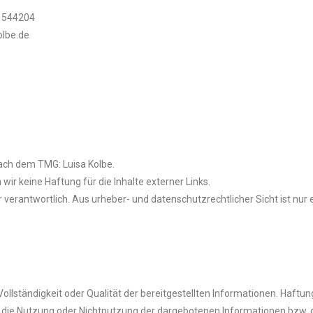
 1544204
olbe.de
nach dem TMG: Luisa Kolbe.
wir keine Haftung für die Inhalte externer Links.
er verantwortlich. Aus urheber- und datenschutzrechtlicher Sicht ist nur 
 Vollständigkeit oder Qualität der bereitgestellten Informationen. Haft
ch die Nutzung oder Nichtnutzung der dargebotenen Informationen bzw. 