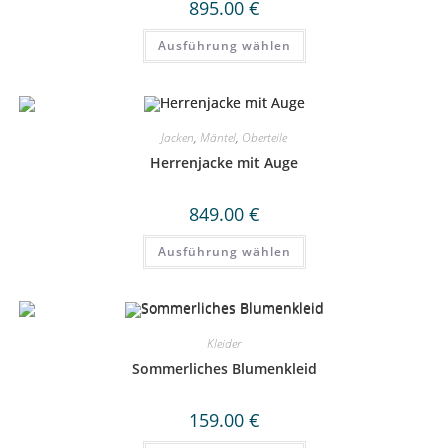
895.00
€
werden
Dieses
Ausführung wählen
Produkt
weist
mehrere
Varianten
auf.
Die
Optionen
Jacken
,
Mäntel
,
Oberteile
können
auf
Herrenjacke mit Auge
der
Produktseite
gewählt
849.00
€
werden
Dieses
Ausführung wählen
Produkt
weist
mehrere
Varianten
auf.
Die
Optionen
Kleider
können
auf
Sommerliches Blumenkleid
der
Produktseite
gewählt
159.00
€
werden
Dieses