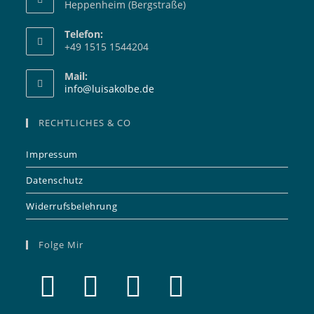
Heppenheim (Bergstraße)
Telefon:
+49 1515 1544204
Mail:
Opens
info@luisakolbe.de
in
your
RECHTLICHES & CO
application
Impressum
Datenschutz
Widerrufsbelehrung
Folge Mir
Opens
Opens
Opens
Opens