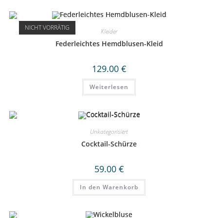
mehrere
Varianten
auf.
Die
NICHT VORRÄTIG
Optionen
Kleider
können
auf
Federleichtes Hemdblusen-Kleid
der
Produktseite
gewählt
129.00
€
werden
Weiterlesen
Unkategorisiert
Cocktail-Schürze
59.00
€
In den Warenkorb