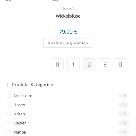
Oberteile
Wickelbluse
79.00
€
Dieses
Ausführung wählen
Produkt
weist
mehrere
Varianten
auf.
1
2
3
Die
Optionen
können
auf
der
Produkt-Kategorien
Produktseite
gewählt
werden
Accessoire
(9)
Hosen
(1)
Jacken
(3)
Kleider
(6)
Mäntel
(6)