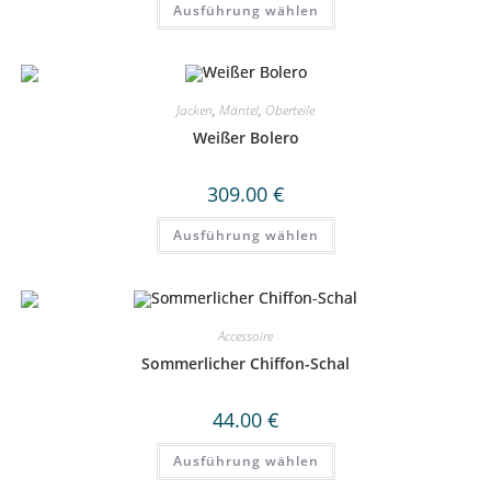
Ausführung wählen
Produkt
weist
mehrere
Varianten
auf.
Die
Optionen
Jacken
,
Mäntel
,
Oberteile
können
auf
Weißer Bolero
der
Produktseite
gewählt
309.00
€
werden
Dieses
Ausführung wählen
Produkt
weist
mehrere
Varianten
auf.
Die
Optionen
Accessoire
können
auf
Sommerlicher Chiffon-Schal
der
Produktseite
gewählt
44.00
€
werden
Dieses
Ausführung wählen
Produkt
weist