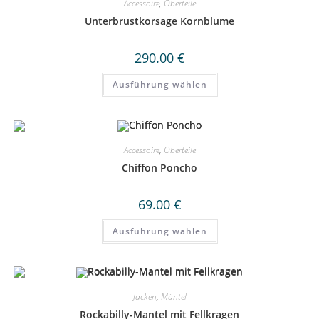
Accessoire
,
Oberteile
Unterbrustkorsage Kornblume
290.00
€
Dieses
Ausführung wählen
Produkt
weist
mehrere
Varianten
auf.
Die
Optionen
Accessoire
,
Oberteile
können
auf
Chiffon Poncho
der
Produktseite
gewählt
69.00
€
werden
Dieses
Ausführung wählen
Produkt
weist
mehrere
Varianten
auf.
Die
Optionen
Jacken
,
Mäntel
können
auf
Rockabilly-Mantel mit Fellkragen