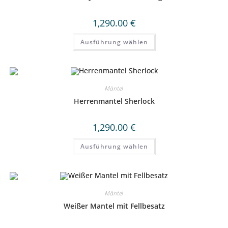
der
Produktseite
gewählt
1,290.00
€
werden
Dieses
Ausführung wählen
Produkt
weist
mehrere
Varianten
auf.
Die
Optionen
Mäntel
können
auf
Herrenmantel Sherlock
der
Produktseite
gewählt
1,290.00
€
werden
Dieses
Ausführung wählen
Produkt
weist
mehrere
Varianten
auf.
Die
Optionen
Mäntel
können
auf
Weißer Mantel mit Fellbesatz
der
Produktseite
gewählt