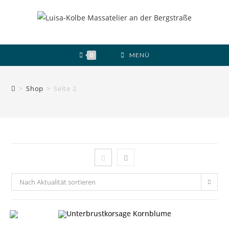
Zum
Inhalt
springen
0
MENÜ
>
Shop
>
Seite 2
Nach Aktualität sortieren