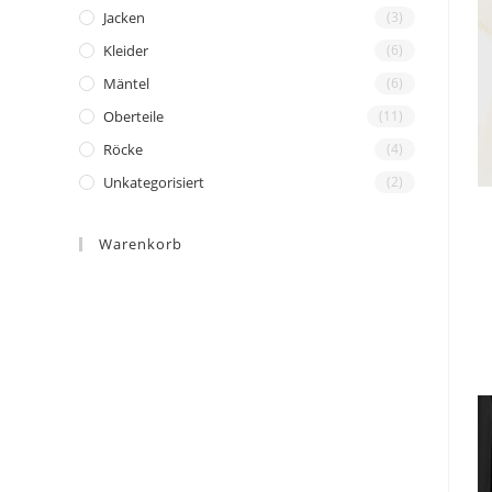
Jacken
(3)
Kleider
(6)
Mäntel
(6)
Oberteile
(11)
Röcke
(4)
Unkategorisiert
(2)
Warenkorb