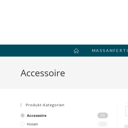
Zum
Inhalt
springen
MASSANFERTI
Accessoire
Produkt-Kategorien
Accessoire
(9)
Hosen
(1)