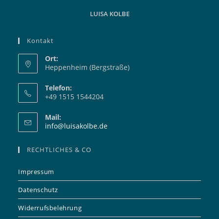
LUISA KOLBE
Kontakt
Ort:
Heppenheim (Bergstraße)
Telefon:
+49 1515 1544204
Mail:
Opens
info@luisakolbe.de
in
your
RECHTLICHES & CO
application
Impressum
Datenschutz
Widerrufsbelehrung