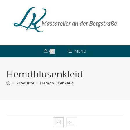
Zum
Inhalt
springen
0
MENÜ
Hemdblusenkleid
>
Produkte
>
Hemdblusenkleid