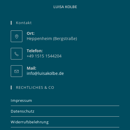
LUISA KOLBE
Kontakt
Ort:
Heppenheim (Bergstraße)
Telefon:
+49 1515 1544204
Mail:
Opens
info@luisakolbe.de
in
your
RECHTLICHES & CO
application
Impressum
Datenschutz
Widerrufsbelehrung