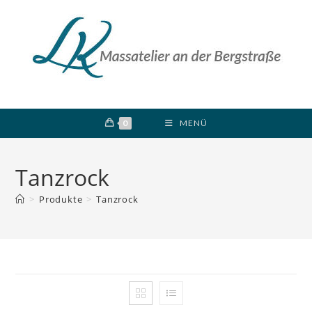
Zum
Inhalt
springen
0
MENÜ
Tanzrock
>
Produkte
>
Tanzrock