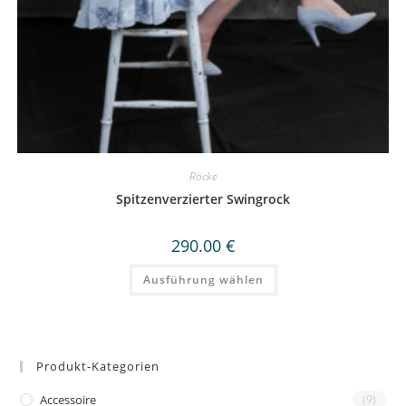
Röcke
Spitzenverzierter Swingrock
290.00
€
Dieses
Ausführung wählen
Produkt
weist
mehrere
Varianten
auf.
Die
Optionen
Produkt-Kategorien
können
auf
der
Accessoire
(9)