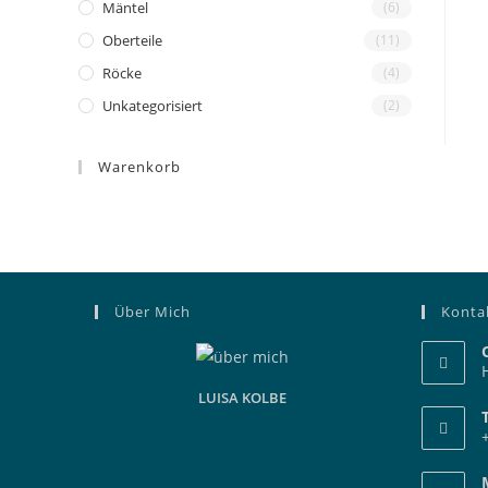
Mäntel
(6)
Oberteile
(11)
Röcke
(4)
Unkategorisiert
(2)
Warenkorb
Über Mich
Konta
LUISA KOLBE