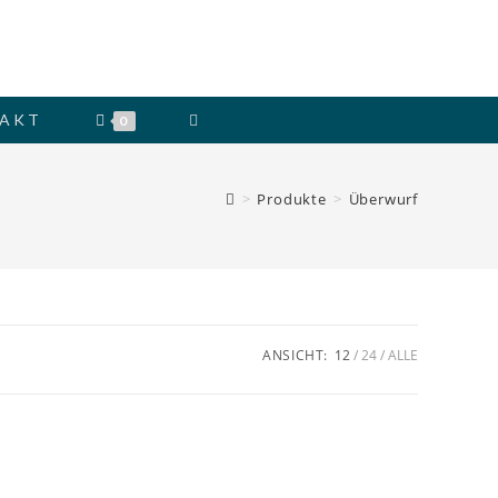
WEBSITE-
AKT
0
SUCHE
>
Produkte
>
Überwurf
UMSCHALTEN
ANSICHT:
12
24
ALLE