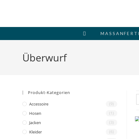
Zum
Inhalt
springen
MASSANFERTI
Überwurf
Produkt-Kategorien
Accessoire
(9)
Hosen
(1)
Jacken
(3)
Kleider
(6)